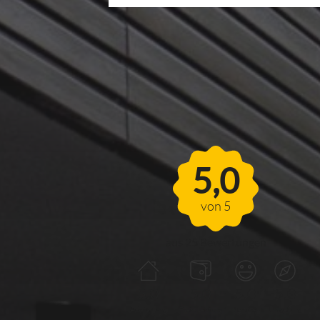
FERIENHAUS
MÖHNESEEBLICK
5,0
von 5
aus 25 Bewertungen
5.0
5.0
5.0
5.0
Ausstattung
Preis/Leistung
Service
Umgebung