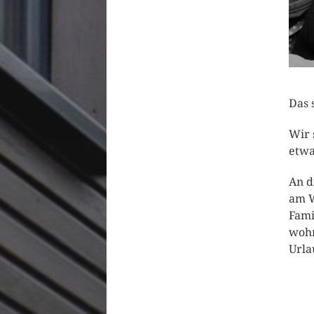
Das 
Wir 
etwa
An d
am W
Fami
wohn
Urla