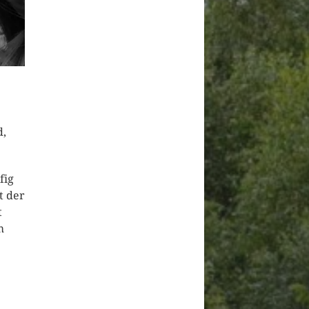
d,
fig
t der
t
m