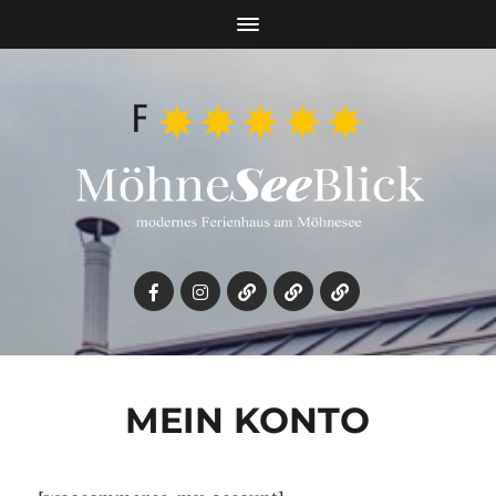
MEIN KONTO