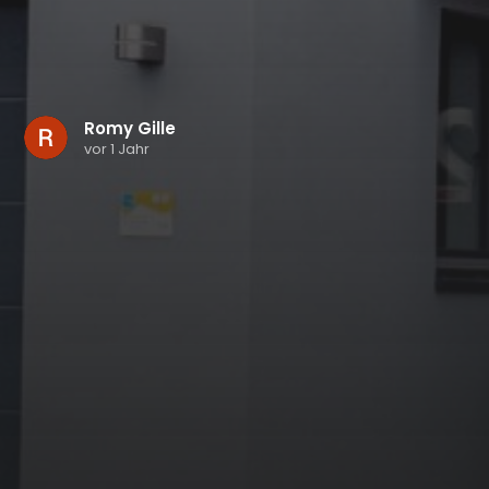
Romy Gille
vor 1 Jahr
Wirklich ein Traumhaus, sehr großzügige Räume
und sehr geschmackvoll eingerichtet. Toller Blick
auf den Möhnesee.
Google
Gesamtbewertung
4.9
von 5,
basierend auf
14 Bewertungen