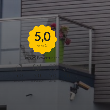
FERIENHAUS
MÖHNESEEBLICK
5,0
von 5
aus 25 Bewertungen
5.0
5.0
5.0
5.0
Ausstattung
Preis/Leistung
Service
Umgebung
Jetzt alle Bewertungen von
Ferienhaus MöhneSeeBlick lesen
BEWERTUNG ABGEBEN