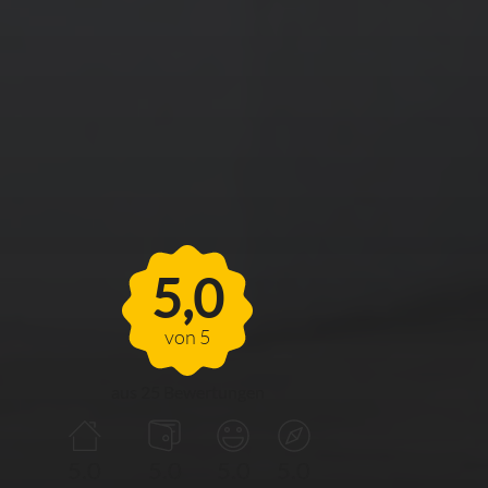
FERIENHAUS
MÖHNESEEBLICK
5,0
von 5
aus 25 Bewertungen
5.0
5.0
5.0
5.0