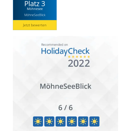
Platz 3
Möhnesee
MöhneSeeBlick
Jetzt bewerten