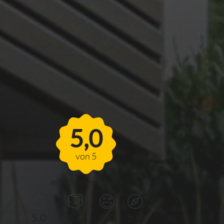
FERIENHAUS
MÖHNESEEBLICK
5,0
von 5
aus 25 Bewertungen
5.0
5.0
5.0
5.0