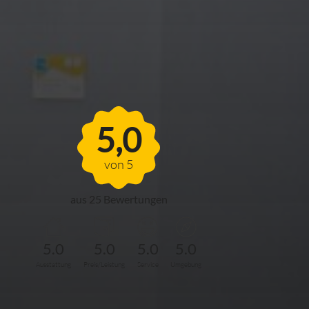
FERIENHAUS
MÖHNESEEBLICK
5,0
von 5
aus 25 Bewertungen
5.0
5.0
5.0
5.0
Ausstattung
Preis/Leistung
Service
Umgebung
Jetzt alle Bewertungen von
Ferienhaus MöhneSeeBlick lesen