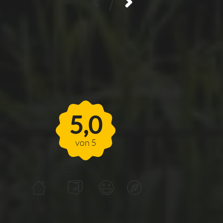
/
FERIENHAUS
MÖHNESEEBLICK
5,0
von 5
aus 25 Bewertungen
5.0
5.0
5.0
5.0
Ausstattung
Preis/Leistung
Service
Umgebung